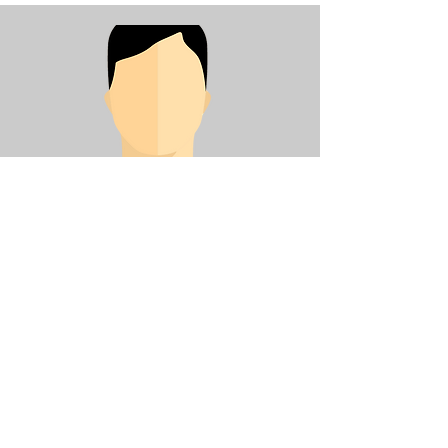
Aussendienstmitarbeiter
Kay Solterbeck
E-Mail
:
k.solterbeck@agrande.de
Mobil:
+49 (0) 171 72 60 873
Agrande GmbH